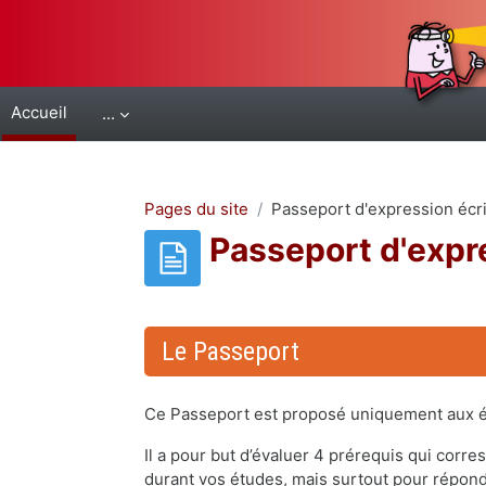
Passer au contenu principal
Accueil
...
Pages du site
Passeport d'expression écrit
Passeport d'expre
Conditions d’achèvement
Le Passeport
Ce Passeport est proposé uniquement aux ét
Il a pour but d’évaluer 4 prérequis qui cor
durant vos études, mais surtout pour répon